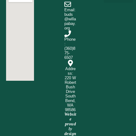
Electrical Services
Privacy Policy
Terms & Conditions
Email:
buds
@willa
pabay.
org
Phone
:
(360)8
75-
6507
Addre
ss:
220 W
Robert
Bush
Drive
South
Bend,
WA
98586
Websit
e
proud
ly
design